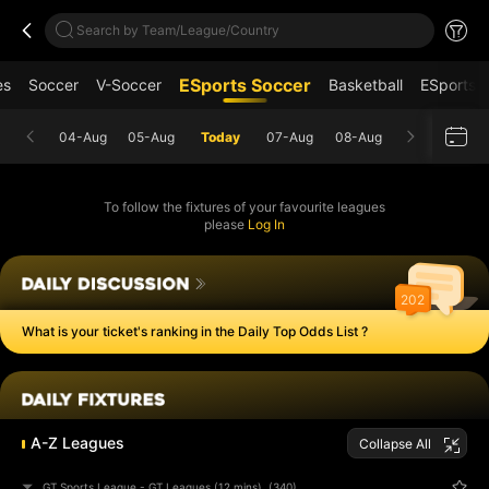
Search by Team/League/Country
ESports Soccer
es
Soccer
V-Soccer
Basketball
ESports B
04-Aug
05-Aug
Today
07-Aug
08-Aug
To follow the fixtures of your favourite leagues
please
Log In
202
What is your ticket's ranking in the Daily Top Odds List ?
A-Z Leagues
Collapse All
GT Sports League - GT Leagues (12 mins)
(340)