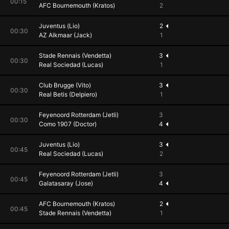
00:15
AFC Bournemouth (Kratos)
2
Juventus (Lio)
2
00:30
AZ Alkmaar (Jack)
1
Stade Rennais (Vendetta)
3
00:30
Real Sociedad (Lucas)
1
Club Brugge (Vito)
3
00:30
Real Betis (Delpiero)
1
Feyenoord Rotterdam (Jetli)
3
00:30
Como 1907 (Doctor)
4
Juventus (Lio)
3
00:45
Real Sociedad (Lucas)
2
Feyenoord Rotterdam (Jetli)
3
00:45
Galatasaray (Jose)
4
AFC Bournemouth (Kratos)
2
00:45
Stade Rennais (Vendetta)
1