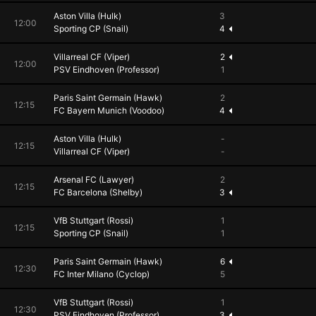
Aston Villa (Hulk)
3
12:00
Sporting CP (Snail)
4
Villarreal CF (Viper)
2
12:00
PSV Eindhoven (Professor)
1
Paris Saint Germain (Hawk)
2
12:15
FC Bayern Munich (Voodoo)
4
Aston Villa (Hulk)
-
12:15
Villarreal CF (Viper)
-
Arsenal FC (Lawyer)
2
12:15
FC Barcelona (Shelby)
3
VfB Stuttgart (Rossi)
1
12:15
Sporting CP (Snail)
1
Paris Saint Germain (Hawk)
6
12:30
FC Inter Milano (Cyclop)
5
VfB Stuttgart (Rossi)
1
12:30
PSV Eindhoven (Professor)
3