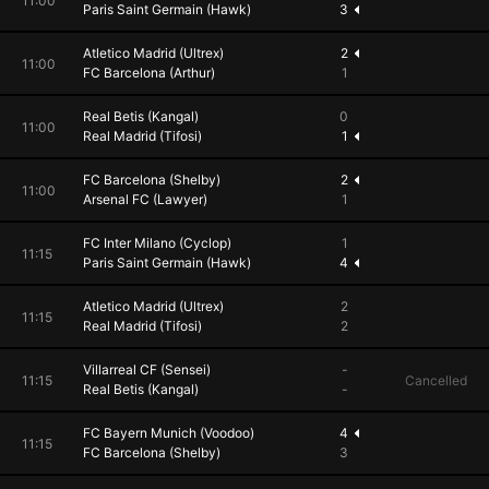
11:00
Paris Saint Germain (Hawk)
3
Atletico Madrid (Ultrex)
2
11:00
FC Barcelona (Arthur)
1
Real Betis (Kangal)
0
11:00
Real Madrid (Tifosi)
1
FC Barcelona (Shelby)
2
11:00
Arsenal FC (Lawyer)
1
FC Inter Milano (Cyclop)
1
11:15
Paris Saint Germain (Hawk)
4
Atletico Madrid (Ultrex)
2
11:15
Real Madrid (Tifosi)
2
Villarreal CF (Sensei)
-
11:15
Cancelled
Real Betis (Kangal)
-
FC Bayern Munich (Voodoo)
4
11:15
FC Barcelona (Shelby)
3