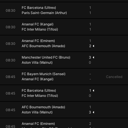
FC Barcelona (Ultrex)
1
08:30
Paris Saint-Germain (Arthur)
1
Arsenal FC (Kangal)
1
08:30
FC Inter Milano (Tifosi)
1
Arsenal FC (Eminem)
1
08:30
AFC Bournemouth (Amado)
2
Manchester United FC (Bruno)
3
08:30
Aston Villa (Walnut)
0
FC Bayern Munich (Sensei)
-
08:45
Cancelled
Arsenal FC (Kangal)
-
FC Barcelona (Ultrex)
1
08:45
FC Inter Milano (Tifosi)
0
AFC Bournemouth (Amado)
1
08:45
Aston Villa (Walnut)
3
Arsenal FC (Eminem)
2
08:45