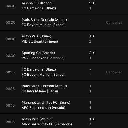
Arsenal FC (Kangal)
2
08:00
FC Barcelona (Ultrex)
1
Paris Saint-Germain (Arthur)
-
08:00
Cancelled
FC Bayern Munich (Sensei)
-
Aston Villa (Bruno)
3
08:00
VfB Stuttgart (Eminem)
2
Sporting Cp (Amado)
2
08:00
PSV Eindhoven (Fernando)
1
FC Barcelona (Ultrex)
-
08:15
Cancelled
FC Bayern Munich (Sensei)
-
Paris Saint-Germain (Arthur)
1
08:15
FC Inter Milano (Tifosi)
1
Manchester United FC (Bruno)
1
08:15
AFC Bournemouth (Amado)
1
Aston Villa (Walnut)
1
08:15
Manchester City FC (Fernando)
0