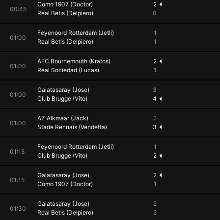
Como 1907 (Doctor)
2
00:45
Real Betis (Delpiero)
0
Feyenoord Rotterdam (Jetli)
1
01:00
Real Betis (Delpiero)
1
AFC Bournemouth (Kratos)
2
01:00
Real Sociedad (Lucas)
1
Galatasaray (Jose)
3
01:00
Club Brugge (Vito)
4
AZ Alkmaar (Jack)
2
01:00
Stade Rennais (Vendetta)
3
Feyenoord Rotterdam (Jetli)
1
01:15
Club Brugge (Vito)
2
Galatasaray (Jose)
2
01:15
Como 1907 (Doctor)
1
Galatasaray (Jose)
2
01:30
Real Betis (Delpiero)
2