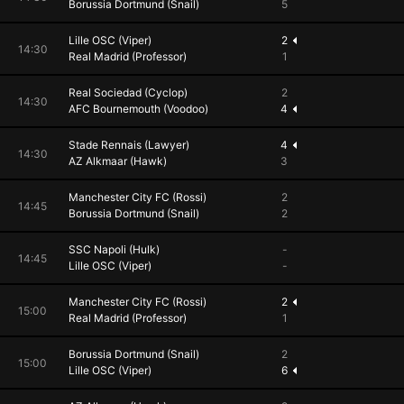
Borussia Dortmund (Snail)
5
Lille OSC (Viper)
2
14:30
Real Madrid (Professor)
1
Real Sociedad (Cyclop)
2
14:30
AFC Bournemouth (Voodoo)
4
Stade Rennais (Lawyer)
4
14:30
AZ Alkmaar (Hawk)
3
Manchester City FC (Rossi)
2
14:45
Borussia Dortmund (Snail)
2
SSC Napoli (Hulk)
-
14:45
Lille OSC (Viper)
-
Manchester City FC (Rossi)
2
15:00
Real Madrid (Professor)
1
Borussia Dortmund (Snail)
2
15:00
Lille OSC (Viper)
6