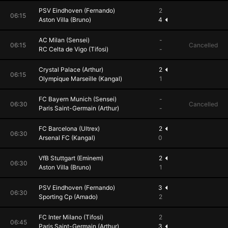
PSV Eindhoven (Fernando)
2
06:15
Aston Villa (Bruno)
4
AC Milan (Sensei)
-
06:15
Cancelled
RC Celta de Vigo (Tifosi)
-
Crystal Palace (Arthur)
2
06:15
Olympique Marseille (Kangal)
1
FC Bayern Munich (Sensei)
-
06:30
Cancelled
Paris Saint-Germain (Arthur)
-
FC Barcelona (Ultrex)
2
06:30
Arsenal FC (Kangal)
0
VfB Stuttgart (Eminem)
2
06:30
Aston Villa (Bruno)
1
PSV Eindhoven (Fernando)
3
06:30
Sporting Cp (Amado)
2
FC Inter Milano (Tifosi)
2
06:45
Paris Saint-Germain (Arthur)
3