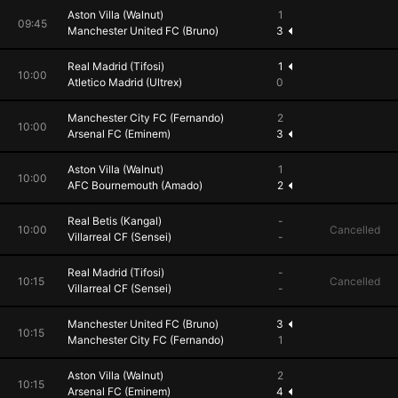
Aston Villa (Walnut)
1
09:45
Manchester United FC (Bruno)
3
Real Madrid (Tifosi)
1
10:00
Atletico Madrid (Ultrex)
0
Manchester City FC (Fernando)
2
10:00
Arsenal FC (Eminem)
3
Aston Villa (Walnut)
1
10:00
AFC Bournemouth (Amado)
2
Real Betis (Kangal)
-
10:00
Cancelled
Villarreal CF (Sensei)
-
Real Madrid (Tifosi)
-
10:15
Cancelled
Villarreal CF (Sensei)
-
Manchester United FC (Bruno)
3
10:15
Manchester City FC (Fernando)
1
Aston Villa (Walnut)
2
10:15
Arsenal FC (Eminem)
4