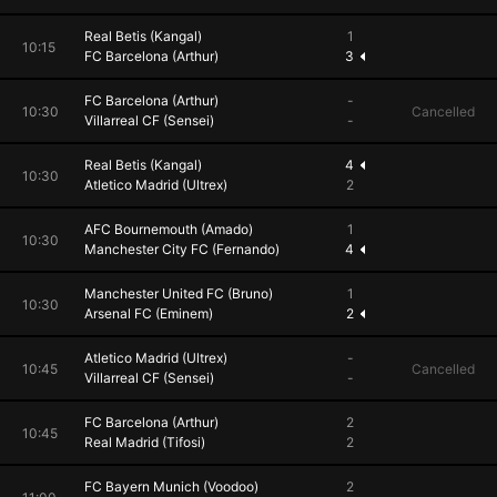
Real Betis (Kangal)
1
10:15
FC Barcelona (Arthur)
3
FC Barcelona (Arthur)
-
10:30
Cancelled
Villarreal CF (Sensei)
-
Real Betis (Kangal)
4
10:30
Atletico Madrid (Ultrex)
2
AFC Bournemouth (Amado)
1
10:30
Manchester City FC (Fernando)
4
Manchester United FC (Bruno)
1
10:30
Arsenal FC (Eminem)
2
Atletico Madrid (Ultrex)
-
10:45
Cancelled
Villarreal CF (Sensei)
-
FC Barcelona (Arthur)
2
10:45
Real Madrid (Tifosi)
2
FC Bayern Munich (Voodoo)
2