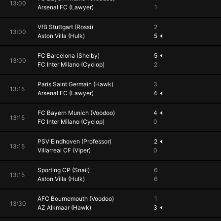
13:00
Arsenal FC (Lawyer)
1
VfB Stuttgart (Rossi)
2
13:00
Aston Villa (Hulk)
5
FC Barcelona (Shelby)
5
13:00
FC Inter Milano (Cyclop)
2
Paris Saint Germain (Hawk)
3
13:15
Arsenal FC (Lawyer)
4
FC Bayern Munich (Voodoo)
4
13:15
FC Inter Milano (Cyclop)
0
PSV Eindhoven (Professor)
2
13:15
Villarreal CF (Viper)
0
Sporting CP (Snail)
6
13:15
Aston Villa (Hulk)
6
AFC Bournemouth (Voodoo)
1
13:30
AZ Alkmaar (Hawk)
3