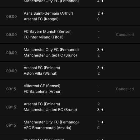
Manchester City FC (Fernando)
4
Paris Saint-Germain (Arthur)
2
09:00
Arsenal FC (Kangal)
0
FC Bayern Munich (Sensei)
-
09:00
Cancelled
FC Inter Milano (Tifosi)
-
Manchester City FC (Fernando)
3
09:00
Manchester United FC (Bruno)
2
Arsenal FC (Eminem)
3
09:00
Aston Villa (Walnut)
2
Villarreal CF (Sensei)
-
09:15
Cancelled
FC Barcelona (Arthur)
-
Arsenal FC (Eminem)
2
09:15
Manchester United FC (Bruno)
3
Manchester City FC (Fernando)
1
09:15
AFC Bournemouth (Amado)
0