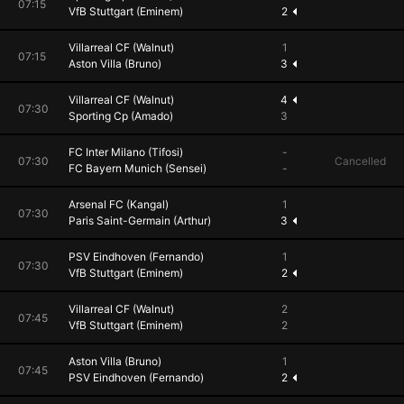
07:15
VfB Stuttgart (Eminem)
2
Villarreal CF (Walnut)
1
07:15
Aston Villa (Bruno)
3
Villarreal CF (Walnut)
4
07:30
Sporting Cp (Amado)
3
FC Inter Milano (Tifosi)
-
07:30
Cancelled
FC Bayern Munich (Sensei)
-
Arsenal FC (Kangal)
1
07:30
Paris Saint-Germain (Arthur)
3
PSV Eindhoven (Fernando)
1
07:30
VfB Stuttgart (Eminem)
2
Villarreal CF (Walnut)
2
07:45
VfB Stuttgart (Eminem)
2
Aston Villa (Bruno)
1
07:45
PSV Eindhoven (Fernando)
2