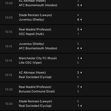
AZ Alkmaar (Hawk)
2
15:00
AFC Bournemouth (Voodoo)
5
Stade Rennais (Lawyer)
4
15:00
Juventus (Shelby)
6
Real Madrid (Professor)
5
15:15
SSC Napoli (Hulk)
1
Juventus (Shelby)
0
15:15
AFC Bournemouth (Voodoo)
4
Manchester City FC (Rossi)
1
15:15
Lille OSC (Viper)
0
AZ Alkmaar (Hawk)
3
15:15
Real Sociedad (Cyclop)
0
Real Madrid (Professor)
7
15:30
Borussia Dortmund (Snail)
3
Stade Rennais (Lawyer)
0
15:30
Real Sociedad (Cyclop)
1