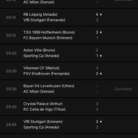
AC Milan (Sensei)
-
RB Leipzig (Amado)
4
05:15
VfB Stuttgart (Fernando)
2
TSG 1899 Hoffenheim (Bruno)
3
05:15
FC Bayern Munich (Eminem)
1
Aston Villa (Bruno)
0
05:30
Sporting Cp (Amado)
1
Villarreal CF (Walnut)
2
05:30
PSV Eindhoven (Fernando)
3
Bayer 04 Leverkusen (Ultrex)
-
05:30
Cancelled
AC Milan (Sensei)
-
Crystal Palace (Arthur)
2
05:30
RC Celta de Vigo (Tifosi)
2
VfB Stuttgart (Eminem)
3
05:45
Sporting Cp (Amado)
2