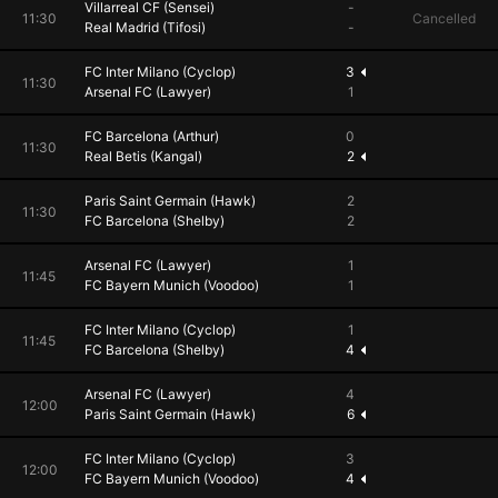
Villarreal CF (Sensei)
-
11:30
Cancelled
Real Madrid (Tifosi)
-
FC Inter Milano (Cyclop)
3
11:30
Arsenal FC (Lawyer)
1
FC Barcelona (Arthur)
0
11:30
Real Betis (Kangal)
2
Paris Saint Germain (Hawk)
2
11:30
FC Barcelona (Shelby)
2
Arsenal FC (Lawyer)
1
11:45
FC Bayern Munich (Voodoo)
1
FC Inter Milano (Cyclop)
1
11:45
FC Barcelona (Shelby)
4
Arsenal FC (Lawyer)
4
12:00
Paris Saint Germain (Hawk)
6
FC Inter Milano (Cyclop)
3
12:00
FC Bayern Munich (Voodoo)
4