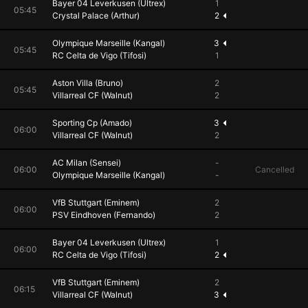
Bayer 04 Leverkusen (Ultrex)
1
05:45
Crystal Palace (Arthur)
2
Olympique Marseille (Kangal)
3
05:45
RC Celta de Vigo (Tifosi)
1
Aston Villa (Bruno)
2
05:45
Villarreal CF (Walnut)
2
Sporting Cp (Amado)
3
06:00
Villarreal CF (Walnut)
2
AC Milan (Sensei)
-
06:00
Cancelled
Olympique Marseille (Kangal)
-
VfB Stuttgart (Eminem)
2
06:00
PSV Eindhoven (Fernando)
2
Bayer 04 Leverkusen (Ultrex)
1
06:00
RC Celta de Vigo (Tifosi)
2
VfB Stuttgart (Eminem)
2
06:15
Villarreal CF (Walnut)
3