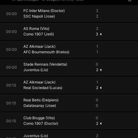
FC Inter Milano (Doctor)
2
00:00
SSC Napoli (Jose)
2
AS Roma (Vito)
2
00:00
Como 1907 (Jetli)
3
AZ Alkmaar (Jack)
1
00:00
AFC Bournemouth (Kratos)
1
Stade Rennais (Vendetta)
0
00:00
Juventus (Lio)
2
AZ Alkmaar (Jack)
1
00:15
Real Sociedad (Lucas)
2
Real Betis (Delpiero)
0
00:15
Galatasaray (Jose)
0
Club Brugge (Vito)
0
00:15
Como 1907 (Doctor)
2
Juventus (Lio)
2