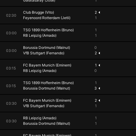
Galatasaray (Jose)
1
Club Brugge (Vito)
2
02:30
Feyenoord Rotterdam (Jetli)
1
TSG 1899 Hoffenheim (Bruno)
1
03:00
RB Leipzig (Amado)
1
Borussia Dortmund (Walnut)
0
03:00
VfB Stuttgart (Fernando)
2
FC Bayern Munich (Eminem)
1
03:15
RB Leipzig (Amado)
0
TSG 1899 Hoffenheim (Bruno)
1
03:15
Borussia Dortmund (Walnut)
3
FC Bayern Munich (Eminem)
2
03:30
VfB Stuttgart (Fernando)
1
RB Leipzig (Amado)
1
03:30
Borussia Dortmund (Walnut)
1
FC Bayern Munich (Eminem)
1