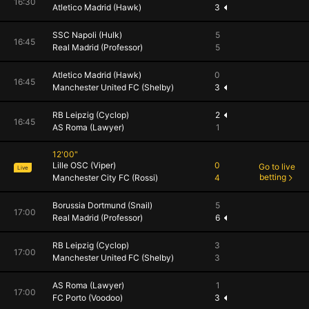
16:30
Atletico Madrid (Hawk)
3
SSC Napoli (Hulk)
5
16:45
Real Madrid (Professor)
5
Atletico Madrid (Hawk)
0
16:45
Manchester United FC (Shelby)
3
RB Leipzig (Cyclop)
2
16:45
AS Roma (Lawyer)
1
12'00"
Lille OSC (Viper)
0
Go to live
Live
betting
Manchester City FC (Rossi)
4
Borussia Dortmund (Snail)
5
17:00
Real Madrid (Professor)
6
RB Leipzig (Cyclop)
3
17:00
Manchester United FC (Shelby)
3
AS Roma (Lawyer)
1
17:00
FC Porto (Voodoo)
3