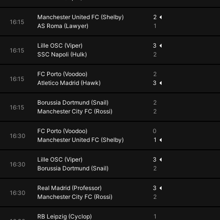
Manchester United FC (Shelby)
2
16:15
AS Roma (Lawyer)
1
Lille OSC (Viper)
3
16:15
SSC Napoli (Hulk)
2
FC Porto (Voodoo)
2
16:15
Atletico Madrid (Hawk)
3
Borussia Dortmund (Snail)
2
16:15
Manchester City FC (Rossi)
2
FC Porto (Voodoo)
0
16:30
Manchester United FC (Shelby)
1
Lille OSC (Viper)
3
16:30
Borussia Dortmund (Snail)
2
Real Madrid (Professor)
3
16:30
Manchester City FC (Rossi)
2
RB Leipzig (Cyclop)
1