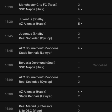
Manchester City FC (Rossi)
2
15:30
SSC Napoli (Hulk)
4
Juventus (Shelby)
3
15:30
AZ Alkmaar (Hawk)
5
Juventus (Shelby)
2
15:45
Real Sociedad (Cyclop)
2
AFC Bournemouth (Voodoo)
4
15:45
Stade Rennais (Lawyer)
1
Borussia Dortmund (Snail)
-
16:00
Cancelled
SSC Napoli (Hulk)
-
AFC Bournemouth (Voodoo)
2
16:00
Real Sociedad (Cyclop)
2
AZ Alkmaar (Hawk)
4
16:00
Stade Rennais (Lawyer)
2
Real Madrid (Professor)
0
16:00
Lille OSC (Viper)
0