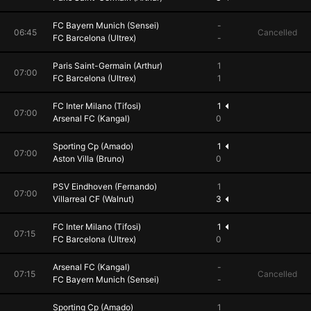
FC Bayern Munich (Sensei)
-
06:45
Cancelled
FC Barcelona (Ultrex)
-
Paris Saint-Germain (Arthur)
1
07:00
FC Barcelona (Ultrex)
1
FC Inter Milano (Tifosi)
1
07:00
Arsenal FC (Kangal)
0
Sporting Cp (Amado)
1
07:00
Aston Villa (Bruno)
0
PSV Eindhoven (Fernando)
1
07:00
Villarreal CF (Walnut)
3
FC Inter Milano (Tifosi)
1
07:15
FC Barcelona (Ultrex)
0
Arsenal FC (Kangal)
-
07:15
Cancelled
FC Bayern Munich (Sensei)
-
Sporting Cp (Amado)
1