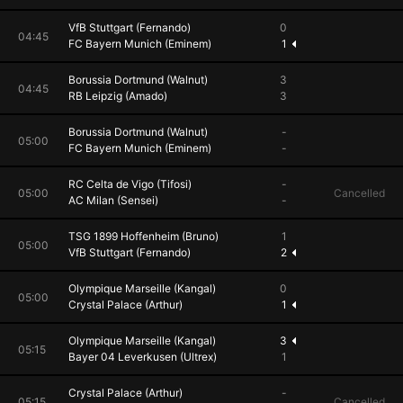
VfB Stuttgart (Fernando)
0
04:45
FC Bayern Munich (Eminem)
1
Borussia Dortmund (Walnut)
3
04:45
RB Leipzig (Amado)
3
Borussia Dortmund (Walnut)
-
05:00
FC Bayern Munich (Eminem)
-
RC Celta de Vigo (Tifosi)
-
05:00
Cancelled
AC Milan (Sensei)
-
TSG 1899 Hoffenheim (Bruno)
1
05:00
VfB Stuttgart (Fernando)
2
Olympique Marseille (Kangal)
0
05:00
Crystal Palace (Arthur)
1
Olympique Marseille (Kangal)
3
05:15
Bayer 04 Leverkusen (Ultrex)
1
Crystal Palace (Arthur)
-
05:15
Cancelled