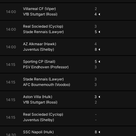
Villarreal CF (Viper)
2
14:00
VfB Stuttgart (Rossi)
4
Real Sociedad (Cyclop)
3
14:00
Stade Rennais (Lawyer)
5
AZ Alkmaar (Hawk)
4
14:00
Juventus (Shelby)
8
Sporting CP (Snail)
5
14:15
PSV Eindhoven (Professor)
3
Stade Rennais (Lawyer)
3
14:15
AFC Bournemouth (Voodoo)
3
Aston Villa (Hulk)
3
14:15
VfB Stuttgart (Rossi)
2
Real Sociedad (Cyclop)
-
14:15
Juventus (Shelby)
-
SSC Napoli (Hulk)
8
14:30