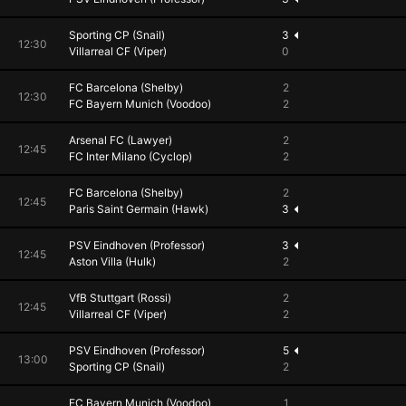
Sporting CP (Snail)
3
12:30
Villarreal CF (Viper)
0
FC Barcelona (Shelby)
2
12:30
FC Bayern Munich (Voodoo)
2
Arsenal FC (Lawyer)
2
12:45
FC Inter Milano (Cyclop)
2
FC Barcelona (Shelby)
2
12:45
Paris Saint Germain (Hawk)
3
PSV Eindhoven (Professor)
3
12:45
Aston Villa (Hulk)
2
VfB Stuttgart (Rossi)
2
12:45
Villarreal CF (Viper)
2
PSV Eindhoven (Professor)
5
13:00
Sporting CP (Snail)
2
FC Bayern Munich (Voodoo)
1