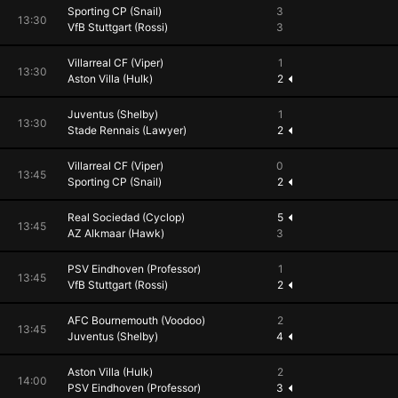
Sporting CP (Snail)
3
13:30
VfB Stuttgart (Rossi)
3
Villarreal CF (Viper)
1
13:30
Aston Villa (Hulk)
2
Juventus (Shelby)
1
13:30
Stade Rennais (Lawyer)
2
Villarreal CF (Viper)
0
13:45
Sporting CP (Snail)
2
Real Sociedad (Cyclop)
5
13:45
AZ Alkmaar (Hawk)
3
PSV Eindhoven (Professor)
1
13:45
VfB Stuttgart (Rossi)
2
AFC Bournemouth (Voodoo)
2
13:45
Juventus (Shelby)
4
Aston Villa (Hulk)
2
14:00
PSV Eindhoven (Professor)
3